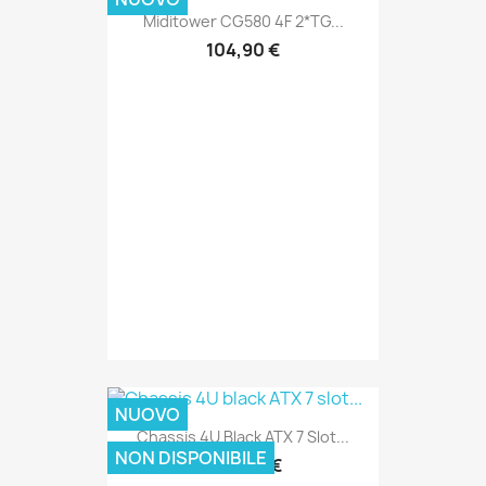
Miditower CG580 4F 2*TG...
104,90 €
NUOVO
Chassis 4U Black ATX 7 Slot...
NON DISPONIBILE
300,30 €