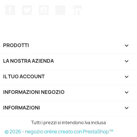
Facebook
Twitter
YouTube
Instagram
LinkedIn
PRODOTTI

LA NOSTRA AZIENDA

IL TUO ACCOUNT

INFORMAZIONI NEGOZIO
keyboard_arrow_down
INFORMAZIONI

Tutti i prezzi si intendono Iva inclusa
© 2026 - negozio online creato con PrestaShop™