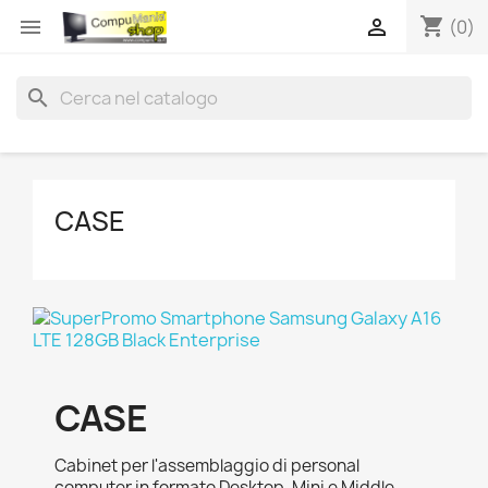
shopping_cart


(0)
search
CASE
CASE
Cabinet per l'assemblaggio di personal
computer in formato Desktop, Mini e Middle