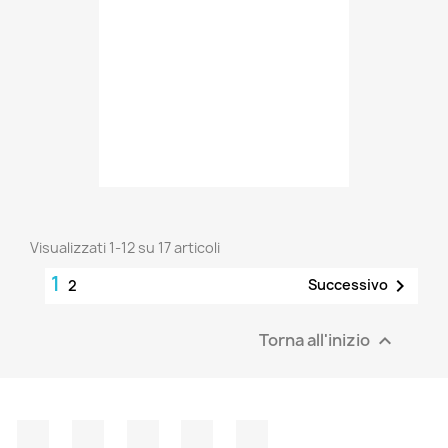
Visualizzati 1-12 su 17 articoli
1

Successivo
2
Torna all'inizio

Facebook
Twitter
YouTube
Instagram
LinkedIn