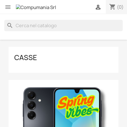
shopping_cart


(0)
search
CASSE