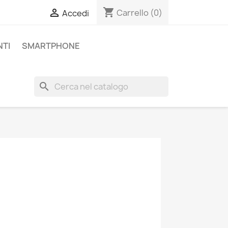
shopping_cart

Carrello
(0)
Accedi
TI
SMARTPHONE
search