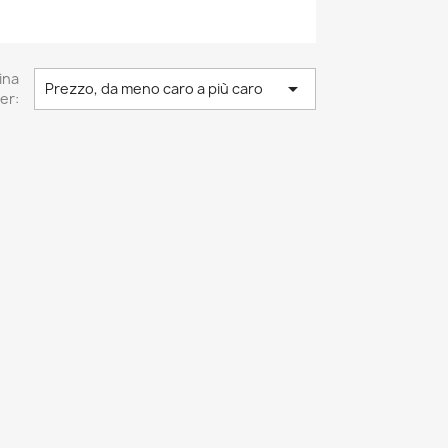
ina

Prezzo, da meno caro a più caro
er: