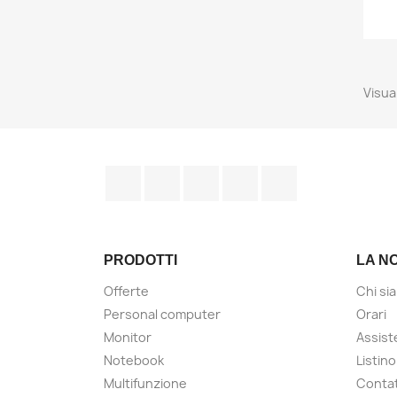
Visual
Facebook
Twitter
YouTube
Instagram
LinkedIn
PRODOTTI
LA N
Offerte
Chi si
Personal computer
Orari
Monitor
Assist
Notebook
Listino
Multifunzione
Contat