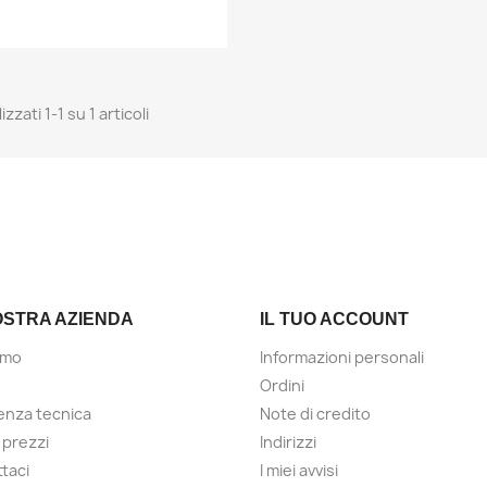
izzati 1-1 su 1 articoli
OSTRA AZIENDA
IL TUO ACCOUNT
amo
Informazioni personali
Ordini
enza tecnica
Note di credito
 prezzi
Indirizzi
taci
I miei avvisi