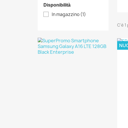
Disponibilità
In magazzino
(1)
C'è 1
NU