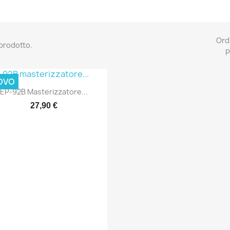
Ord
 prodotto.
p
OVO
Anteprima

EP-92B Masterizzatore...
27,90 €