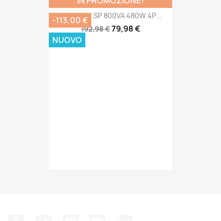
IN PROMOZIONE!
UPS Keor SP 800VA 480W 4P...
-113,00 €
79,98 €
192,98 €
NUOVO
Facebook
Twitter
YouTube
Instagram
LinkedIn