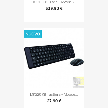
11CC000CIX V55T Ryzen 3...
539,90 €
NUOVO
MK220 Kit Tastiera + Mouse...
27,90 €